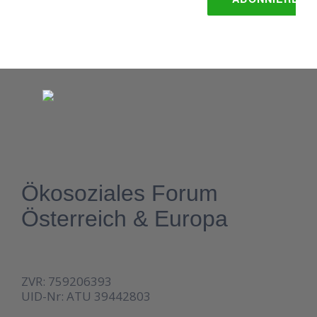
Ökosoziales Forum
Österreich & Europa
ZVR: 759206393
UID-Nr: ATU 39442803