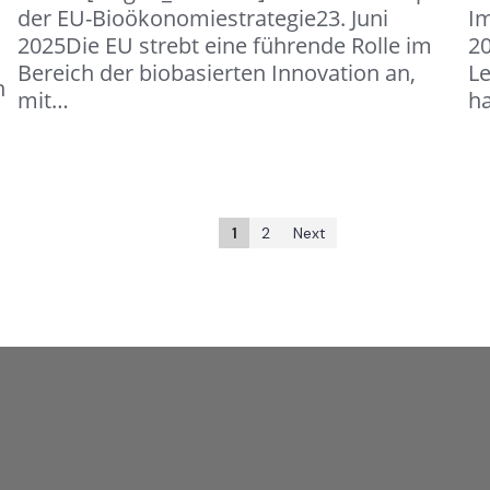
der EU-Bioökonomiestrategie23. Juni
Im
2025Die EU strebt eine führende Rolle im
2
Bereich der biobasierten Innovation an,
Le
n
mit…
h
1
2
Next