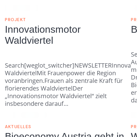
PROJEKT
PR
Innovationsmotor
B
Waldviertel
S
Au
Search[weglot_switcher]NEWSLETTERInnovati
m
WaldviertelMit Frauenpower die Region
Dr
voranbringen.Frauen als zentrale Kraft für
B
florierendes WaldviertelDer
er
„Innovationsmotor Waldviertel“ zielt
d
insbesondere darauf…
AKTUELLES
PR
Bioeconomy Austria geht in
W