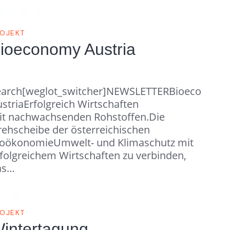
OJEKT
ioeconomy Austria
earch[weglot_switcher]NEWSLETTERBioeconomy
striaErfolgreich Wirtschaften
onsmotor
it nachwachsenden Rohstoffen.Die
ehscheibe der österreichischen
ioökonomieUmwelt- und Klimaschutz mit
folgreichem Wirtschaften zu verbinden,
as…
OJEKT
intertagung