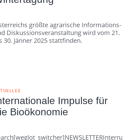
terreichs größte agrarische Informations-
d Diskussionsveranstaltung wird vom 21.
s 30. Jänner 2025 stattfinden.
TUELLES
nternationale Impulse für
ie Bioökonomie
earch[weglot_switcher]NEWSLETTERInternationa