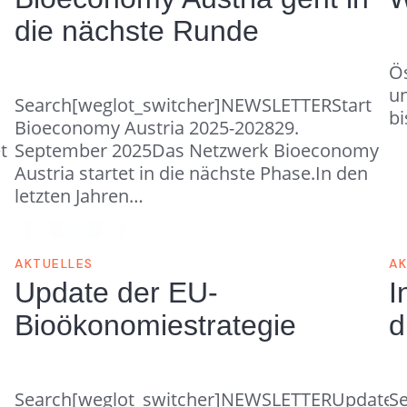
die nächste Runde
Ös
un
Search[weglot_switcher]NEWSLETTERStart
bi
Bioeconomy Austria 2025-202829.
t
September 2025Das Netzwerk Bioeconomy
Austria startet in die nächste Phase.In den
letzten Jahren…
AKTUELLES
AK
Update der EU-
I
Bioökonomiestrategie
d
Search[weglot_switcher]NEWSLETTERUpdate
S