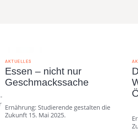
AKTUELLES
AK
Essen – nicht nur
D
Geschmackssache
W
Ö
-
r
Ernährung: Studierende gestalten die
Zukunft 15. Mai 2025.
Er
Zu