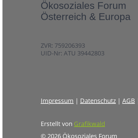
Ökosoziales Forum
Österreich & Europa
ZVR: 759206393
UID-Nr: ATU 39442803
Impressum
|
Datenschutz
|
AGB
Erstellt von
Grafikwald
© 2026 Ökosoziales Forum