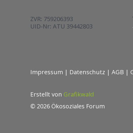
ZVR: 759206393
UID-Nr: ATU 39442803
Impressum
|
Datenschutz
|
AGB
|
Erstellt von
Grafikwald
© 2026 Ökosoziales Forum