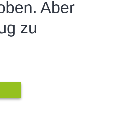
oben. Aber
ug zu
N